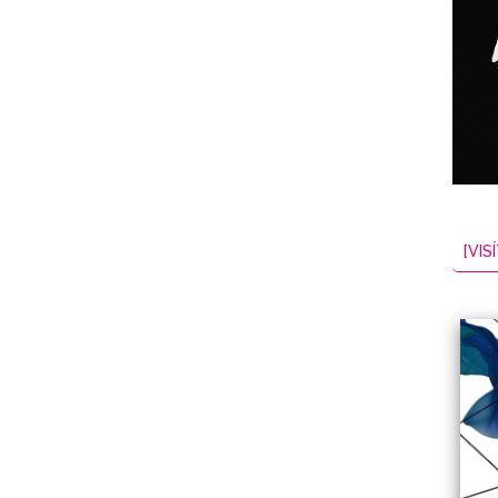
NES
EL
2026-08-06
[VISÍ