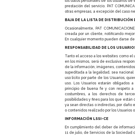
los datos personales de los usuarios de
prestación del servicio. PAT COMUNICA
otras empresas, a excepción del caso nec
BAJA DE LA LISTA DE DISTRIBUCIÓN
Ocasionalmente, PAT COMUNICACIONES. 
creada por un cliente, notificando mej
En cualquier momento pueden darse de 
RESPONSABILIDAD DE LOS USUARIO
Tanto el acceso a los websites como el 
en los mismos, será de exclusiva respons
de la información, imágenes, contenidos
supeditada a la legalidad, sea nacional 
uso lícito por parte de los Usuarios, q
uso. Los Usuarios estarán obligados a
principio de buena fe y con respeto a l
costumbres, a los derechos de terc
posibilidades y fines para los que est
ya sean directas o indirectas, por daño 
o contenidos realizado por los Usuarios o
INFORMACIÓN LSSI-CE
En cumplimiento del deber de informaci
11 de julio, de Servicios de la Socieda