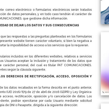
e correo electrónico o formularios electrónicos serán tratados
ción de datos personales, y en todo caso tendrán el carácter de
OMUNICACIONES. que gestione dicha información.
EDAD DE DEJAR LOS DATOS Y SUS CONSECUENCIAS
 que las respuestas a las preguntas planteadas en los formularios
resente website tienen carácter voluntario, si bien la negativa a
ortar la imposibilidad de acceso a los servicios que lo requieran.
arios incluidos en los diferentes websites, relativos a servicios
s Usuarios aceptan la inclusión y tratamiento de los datos que
e carácter personal, del cual es titular PAT COMUNICACIONES.
ntes según la cláusula siguiente.
OS DERECHOS DE RECTIFICACIÓN, ACCESO, OPOSICIÓN Y
de los datos recabados en la forma descrita en el punto anterior,
nto (UE) 2016/679 de 27 de abril de 2016 (GDPR) y Ley Orgánica
e acceso, rectificación, oposición y/o cancelación de datos. Los
edente, podrán ejercitarse por cada Usuario mediante solicitud
ia de DNI o Pasaporte, dirigida a la siguiente dirección: