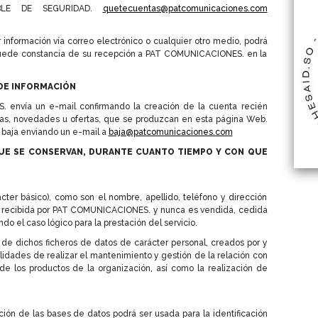
BLE DE SEGURIDAD.
quetecuentas@patcomunicaciones.com
 información vía correo electrónico o cualquier otro medio, podrá
quede constancia de su recepción a PAT COMUNICACIONES. en la
 DE INFORMACIÓN
envía un e-mail confirmando la creación de la cuenta recién
oras, novedades u ofertas, que se produzcan en esta página Web.
baja enviando un e-mail a
baja@patcomunicaciones.com
UE SE CONSERVAN, DURANTE CUANTO TIEMPO Y CON QUE
ter básico), como son el nombre, apellido, teléfono y dirección
 es recibida por PAT COMUNICACIONES. y nunca es vendida, cedida
o el caso lógico para la prestación del servicio.
 dichos ficheros de datos de carácter personal, creados por y
dades de realizar el mantenimiento y gestión de la relación con
n de los productos de la organización, así como la realización de
ión de las bases de datos podrá ser usada para la identificación