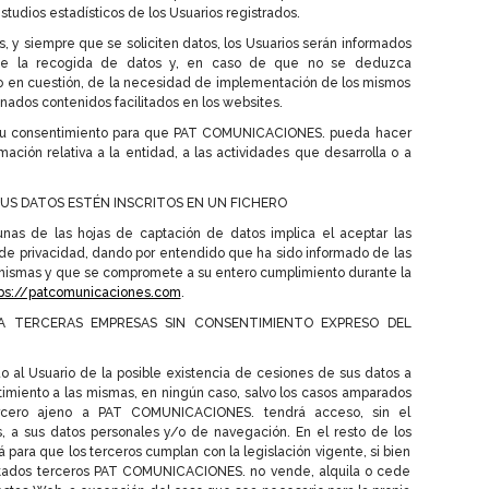
estudios estadísticos de los Usuarios registrados.
, y siempre que se soliciten datos, los Usuarios serán informados
io de la recogida de datos y, en caso de que no se deduzca
co en cuestión, de la necesidad de implementación de los mismos
nados contenidos facilitados en los websites.
ios su consentimiento para que PAT COMUNICACIONES. pueda hacer
rmación relativa a la entidad, a las actividades que desarrolla o a
US DATOS ESTÉN INSCRITOS EN UN FICHERO
gunas de las hojas de captación de datos implica el aceptar las
 de privacidad, dando por entendido que ha sido informado de las
 mismas y que se compromete a su entero cumplimiento durante la
ps://patcomunicaciones.com
.
A TERCERAS EMPRESAS SIN CONSENTIMIENTO EXPRESO DEL
 al Usuario de la posible existencia de cesiones de sus datos a
imiento a las mismas, en ningún caso, salvo los casos amparados
tercero ajeno a PAT COMUNICACIONES. tendrá acceso, sin el
, a sus datos personales y/o de navegación. En el resto de los
ra que los terceros cumplan con la legislación vigente, si bien
 citados terceros PAT COMUNICACIONES. no vende, alquila o cede