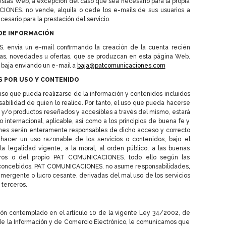
 estas Web, a excepción del caso que sea necesario para la propia
CIONES. no vende, alquila o cede los e-mails de sus usuarios a
esario para la prestación del servicio.
 DE INFORMACIÓN
envía un e-mail confirmando la creación de la cuenta recién
oras, novedades u ofertas, que se produzcan en esta página Web.
baja enviando un e-mail a
baja@patcomunicaciones.com
S POR USO Y CONTENIDO
uso que pueda realizarse de la información y contenidos incluidos
abilidad de quien lo realice. Por tanto, el uso que pueda hacerse
 y/o productos reseñados y accesibles a través del mismo, estará
o internacional, aplicable, así como a los principios de buena fe y
uienes serán enteramente responsables de dicho acceso y correcto
 hacer un uso razonable de los servicios o contenidos, bajo el
a legalidad vigente, a la moral, al orden público, a las buenas
eros o del propio PAT COMUNICACIONES. todo ello según las
án concebidos. PAT COMUNICACIONES. no asume responsabilidades,
emergente o lucro cesante, derivadas del mal uso de los servicios
 terceros.
ón contemplado en el artículo 10 de la vigente Ley 34/2002, de
d de la Información y de Comercio Electrónico, le comunicamos que