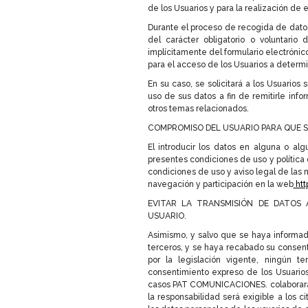
de los Usuarios y para la realización de 
Durante el proceso de recogida de datos
del carácter obligatorio o voluntar
implícitamente del formulario electróni
para el acceso de los Usuarios a determi
En su caso, se solicitará a los Usuar
uso de sus datos a fin de remitirle info
otros temas relacionados.
COMPROMISO DEL USUARIO PARA QUE S
El introducir los datos en alguna o al
presentes condiciones de uso y política
condiciones de uso y aviso legal de las
navegación y participación en la web
htt
EVITAR LA TRANSMISIÓN DE DATOS 
USUARIO.
Asimismo, y salvo que se haya informado
terceros, y se haya recabado su consent
por la legislación vigente, ningún 
consentimiento expreso de los Usuarios
casos PAT COMUNICACIONES. colaborará pa
la responsabilidad será exigible a los