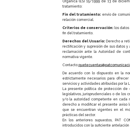
Orgánica (ES) 15/1999 de 13 de diciembr
tratamiento:
Fin del tratamiento:
envío de comunic
relación comercial.
Criterios de conservación:
los datos
fin del tratamiento.
Derechos del Usuario:
Derecho a reti
rectificación y supresión de sus datos y 
reclamación ante la Autoridad de contr
normativa vigente.
Contacto:
quetecuentas@patcomunicaci
De acuerdo con lo dispuesto en la n
estrictamente necesarios para ofrecer
servicios y actividades atribuidas por la 
La presente política de protección de 
legislativos, jurisprudenciales o de los
y/o la autoridad competente en cada
derecho a modificar el presente aviso l
que se encuentran vigentes en el mo
prácticas del sector.
En los anteriores supuestos, PAT C
introducidos con la suficiente antelación