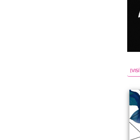
NES
EL
2026-08-09
[VISÍ