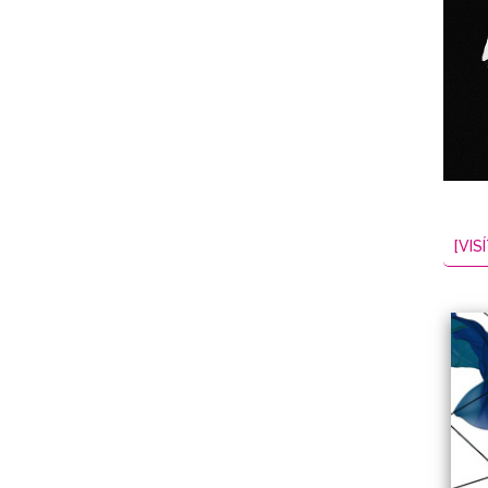
NES
EL
2026-08-06
[VISÍ