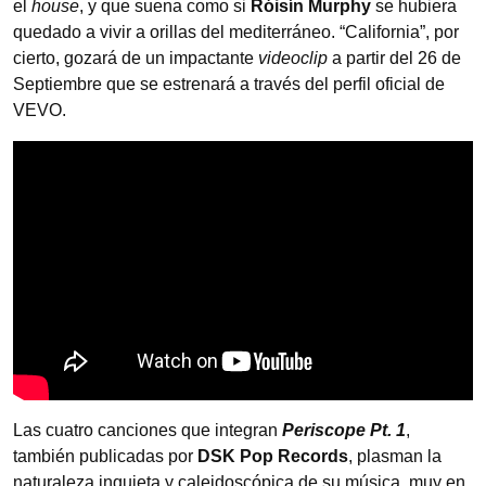
el
house
, y que suena como si
Róisín Murphy
se hubiera
quedado a vivir a orillas del mediterráneo. “California”, por
cierto, gozará de un impactante
videoclip
a partir del 26 de
Septiembre que se estrenará a través del perfil oficial de
VEVO.
Las cuatro canciones que integran
Periscope Pt. 1
,
también publicadas por
DSK Pop Records
, plasman la
naturaleza inquieta y caleidoscópica de su música, muy en