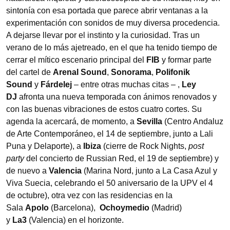
sintonía con esa portada que parece abrir ventanas a la
experimentación con sonidos de muy diversa procedencia.
A dejarse llevar por el instinto y la curiosidad. Tras un
verano de lo más ajetreado, en el que ha tenido tiempo de
cerrar el mítico escenario principal del
FIB
y formar parte
del cartel de
Arenal Sound
,
Sonorama
,
Polifonik
Sound
y
Fárdelej
– entre otras muchas citas – ,
Ley
DJ
afronta una nueva temporada con ánimos renovados y
con las buenas vibraciones de estos cuatro cortes. Su
agenda la acercará, de momento, a
Sevilla
(Centro Andaluz
de Arte Contemporáneo, el 14 de septiembre, junto a Lali
Puna y Delaporte), a
Ibiza
(cierre de Rock Nights,
post
party
del concierto de Russian Red, el 19 de septiembre) y
de nuevo a
Valencia
(Marina Nord, junto a La Casa Azul y
Viva Suecia, celebrando el 50 aniversario de la UPV el 4
de octubre), otra vez con las residencias en la
Sala
Apolo
(Barcelona),
Ochoymedio
(Madrid)
y
La3
(Valencia) en el horizonte.