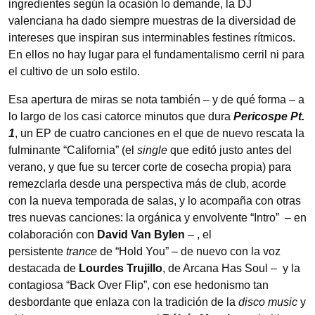
ingredientes según la ocasión lo demande, la DJ
valenciana ha dado siempre muestras de la diversidad de
intereses que inspiran sus interminables festines rítmicos.
En ellos no hay lugar para el fundamentalismo cerril ni para
el cultivo de un solo estilo.
Esa apertura de miras se nota también – y de qué forma – a
lo largo de los casi catorce minutos que dura
Pericospe Pt.
1
, un EP de cuatro canciones en el que de nuevo rescata la
fulminante “California” (el
single
que editó justo antes del
verano, y que fue su tercer corte de cosecha propia) para
remezclarla desde una perspectiva más de club, acorde
con la nueva temporada de salas, y lo acompaña con otras
tres nuevas canciones: la orgánica y envolvente “Intro” – en
colaboración con
David Van Bylen
– , el
persistente
trance
de “Hold You” – de nuevo con la voz
destacada de
Lourdes Trujillo
, de Arcana Has Soul – y la
contagiosa “Back Over Flip”, con ese hedonismo tan
desbordante que enlaza con la tradición de la
disco music
y