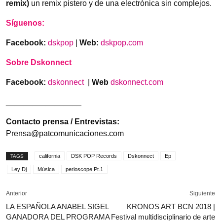
remix)
un remix pistero y de una electrónica sin complejos.
Síguenos:
Facebook:
dskpop
|
Web:
dskpop.com
Sobre Dskonnect
Facebook:
dskonnect
|
Web
dskonnect.com
_________________
Contacto prensa / Entrevistas:
Prensa@patcomunicaciones.com
california
DSK POP Records
Dskonnect
Ep
TAGS
Ley Dj
Música
perioscope Pt.1
Anterior
Siguiente
LA ESPAÑOLA ANABEL SIGEL
KRONOS ART BCN 2018 |
GANADORA DEL PROGRAMA
Festival multidisciplinario de arte