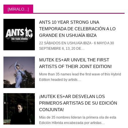
[MÍRALO...]
ANTS 10 YEAR STRONG UNA
TEMPORADA DE CELEBRACIÓN A LO
GRANDE EN USHUAÏA IBIZA
22 SÁBADOS EN USHUAÏA IBIZA - 6 MAYO A 30
SEPTIEMBRE 6, 13, 20 DE…
MUTEK ES+AR UNVEIL THE FIRST
ARTISTS OF THEIR JOINT EDITION!
More than 35 names lead the first wave of this Hybrid
Edition headed by artists…
¡MUTEK ES+AR DESVELAN LOS
PRIMEROS ARTISTAS DE SU EDICIÓN
CONJUNTA!
Más de 35 nombres lideran la primera ola de esta
Edición Híbrida encabezada por artistas…