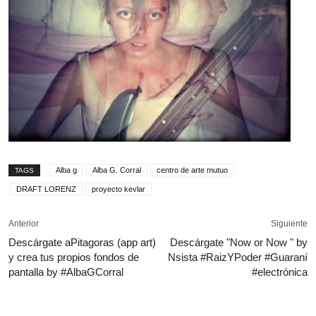
Alba g
Alba G. Corral
centro de arte mutuo
TAGS
DRAFT LORENZ
proyecto kevlar
Anterior
Siguiente
Descárgate aPitagoras (app art)
Descárgate "Now or Now " by
y crea tus propios fondos de
Nsista #RaizYPoder #Guaraní
pantalla by #AlbaGCorral
#electrónica