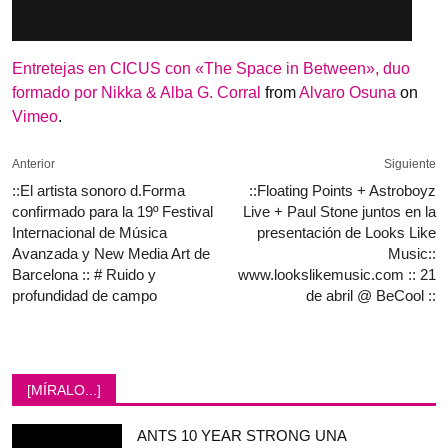
Entretejas en CICUS con «The Space in Between», duo
formado por Nikka & Alba G. Corral
from
Alvaro Osuna
on
Vimeo
.
Anterior
Siguiente
::El artista sonoro d.Forma
::Floating Points + Astroboyz
confirmado para la 19º Festival
Live + Paul Stone juntos en la
Internacional de Música
presentación de Looks Like
Avanzada y New Media Art de
Music::
Barcelona :: # Ruido y
www.lookslikemusic.com :: 21
profundidad de campo
de abril @ BeCool ::
[MÍRALO...]
ANTS 10 YEAR STRONG UNA