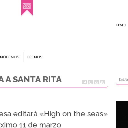
[ PAT. ]
NÓCENOS
LÉENOS
 A SANTA RITA
[SUS
esa editará «High on the seas»
óximo 11 de marzo