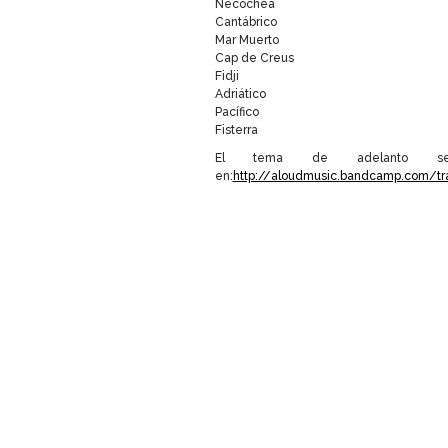
Necochea
Cantábrico
Mar Muerto
Cap de Creus
Fidji
Adriático
Pacífico
Fisterra
El tema de adelanto 
en:
http://aloudmusic.bandcamp.com/t