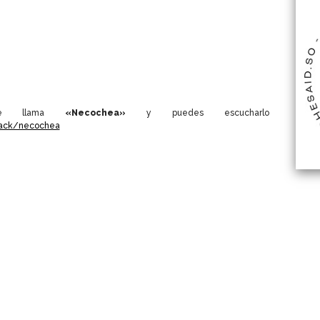
se llama
«Necochea»
y puedes escucharlo
rack/necochea