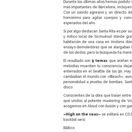
Durante los últimos años hemos podido
más importantes de Barcelona, incluyen
Con un sonido agresivo y un directo de 
homónimo para agitar cuerpos y conve
esperados del año.
Si por algo destacan Santa Rita es por s
y mítico local de (lo:muêso) dónde gr
habitación de una casa en Andorra dó
ensayo demoledoras que se alargaban has
de los dedos, pero la búsqueda ha merec
El resultado son
9 temas
que arañan el
melodías muerden tu consciencia dejan
enterrados en el Seattle de los 90. Ha
cambiaban el mundo con «Bleach», aunq
personalidad a prueba de bombas. Sant
disco.
Conscientes de la obra que traían entre
que unidos al potente mastering de Vi
acogemos en Aloud con ilusión y con g
«High on the seas»
se editará en CD D
tracklist será:
Báltico