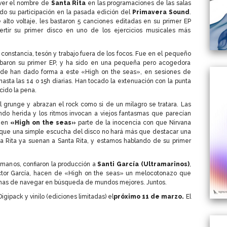
 ver el nombre de
Santa Rita
en las programaciones de las salas
do su participación en la pasada edición del
Primavera Sound
.
alto voltaje, les bastaron 5 canciones editadas en su primer EP
rtir su primer disco en uno de los ejercicios musicales más
u constancia, tesón y trabajo fuera de los focos. Fue en el pequeño
abaron su primer EP, y ha sido en una pequeña pero acogedora
nde han dado forma a este «High on the seas», en sesiones de
ta las 14 o 15h diarias. Han tocado la extenuación con la punta
ido la pena.
 grunge y abrazan el rock como si de un milagro se tratara. Las
do herida y los ritmos invocan a viejos fantasmas que parecían
y en
«High on the seas»
parte de la inocencia con que Nirvana
ue una simple escucha del disco no hará más que destacar una
a Rita ya suenan a Santa Rita, y estamos hablando de su primer
 manos, confiaron la producción a
Santi García (Ultramarinos)
,
ctor García, hacen de «High on the seas» un melocotonazo que
anas de navegar en búsqueda de mundos mejores. Juntos.
igipack y vinilo (ediciones limitadas) el
próximo 11 de marzo.
El