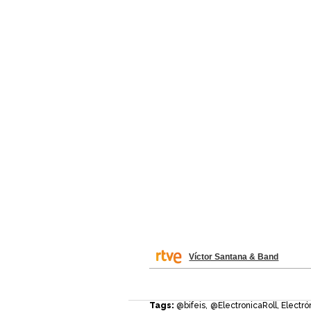
Víctor Santana & Band
Tags:
@bifeis
,
@ElectronicaRoll
,
Electró