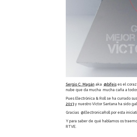
Sergio C. Magán
aka
@bifeis
es el coraz
nube que da mucha mucha caña a todos lo
Pues Electrónica & Roll se ha currado su
2013
y nuestro Víctor Santana ha sido g
Gracias @ElectronicaRoll por esta iniciati
Y para saber de qué hablamos os traemos
RTVE.