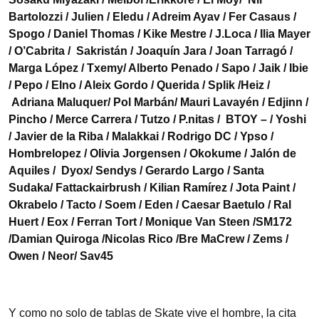
Bartolozzi / Julien / Eledu / Adreim Ayav / Fer Casaus /
Spogo / Daniel Thomas / Kike Mestre / J.Loca / Ilia Mayer
/ O’Cabrita / Sakristán / Joaquín Jara / Joan Tarragó /
Marga López / Txemy/ Alberto Penado / Sapo / Jaik / Ibie
/ Pepo / Elno / Aleix Gordo / Querida / Splik /Heiz /
Adriana Maluquer/ Pol Marbán/ Mauri Lavayén / Edjinn /
Pincho / Merce Carrera / Tutzo / P.nitas / BTOY – / Yoshi
/ Javier de la Riba / Malakkai / Rodrigo DC / Ypso /
Hombrelopez / Olivia Jorgensen / Okokume / Jalón de
Aquiles / Dyox/ Sendys / Gerardo Largo / Santa
Sudaka/ Fattackairbrush / Kilian Ramírez / Jota Paint /
Okrabelo / Tacto / Soem / Eden / Caesar Baetulo / Ral
Huert / Eox / Ferran Tort / Monique Van Steen /SM172
/Damian Quiroga /Nicolas Rico /Bre MaCrew / Zems /
Owen / Neor/ Sav45
Y como no solo de tablas de Skate vive el hombre, la cita