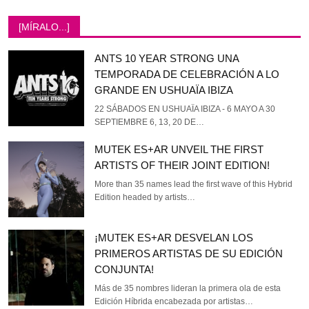
[MÍRALO...]
ANTS 10 YEAR STRONG UNA
TEMPORADA DE CELEBRACIÓN A LO
GRANDE EN USHUAÏA IBIZA
22 SÁBADOS EN USHUAÏA IBIZA - 6 MAYO A 30
SEPTIEMBRE 6, 13, 20 DE…
MUTEK ES+AR UNVEIL THE FIRST
ARTISTS OF THEIR JOINT EDITION!
More than 35 names lead the first wave of this Hybrid
Edition headed by artists…
¡MUTEK ES+AR DESVELAN LOS
PRIMEROS ARTISTAS DE SU EDICIÓN
CONJUNTA!
Más de 35 nombres lideran la primera ola de esta
Edición Híbrida encabezada por artistas…