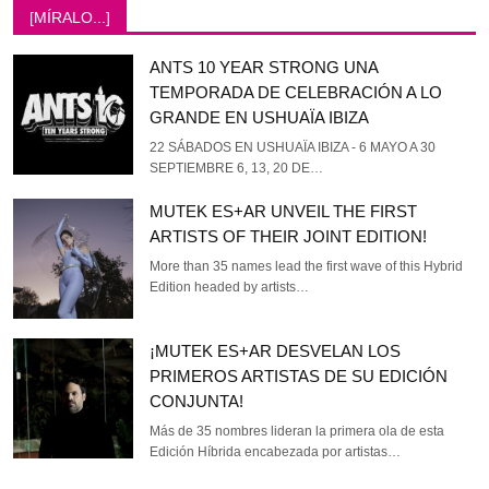
[MÍRALO...]
ANTS 10 YEAR STRONG UNA
TEMPORADA DE CELEBRACIÓN A LO
GRANDE EN USHUAÏA IBIZA
22 SÁBADOS EN USHUAÏA IBIZA - 6 MAYO A 30
SEPTIEMBRE 6, 13, 20 DE…
MUTEK ES+AR UNVEIL THE FIRST
ARTISTS OF THEIR JOINT EDITION!
More than 35 names lead the first wave of this Hybrid
Edition headed by artists…
¡MUTEK ES+AR DESVELAN LOS
PRIMEROS ARTISTAS DE SU EDICIÓN
CONJUNTA!
Más de 35 nombres lideran la primera ola de esta
Edición Híbrida encabezada por artistas…