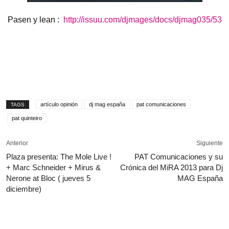
Pasen y lean :
http://issuu.com/djmages/
docs/djmag035/53
artículo opinión
dj mag españa
pat comunicaciones
TAGS
pat quinteiro
Anterior
Siguiente
Plaza presenta: The Mole Live !
PAT Comunicaciones y su
+ Marc Schneider + Mirus &
Crónica del MiRA 2013 para Dj
Nerone at Bloc ( jueves 5
MAG España
diciembre)