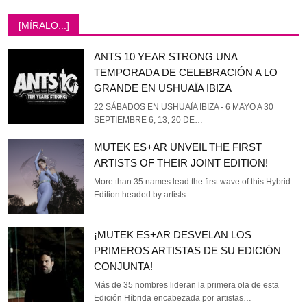
[MÍRALO...]
ANTS 10 YEAR STRONG UNA
TEMPORADA DE CELEBRACIÓN A LO
GRANDE EN USHUAÏA IBIZA
22 SÁBADOS EN USHUAÏA IBIZA - 6 MAYO A 30
SEPTIEMBRE 6, 13, 20 DE…
MUTEK ES+AR UNVEIL THE FIRST
ARTISTS OF THEIR JOINT EDITION!
More than 35 names lead the first wave of this Hybrid
Edition headed by artists…
¡MUTEK ES+AR DESVELAN LOS
PRIMEROS ARTISTAS DE SU EDICIÓN
CONJUNTA!
Más de 35 nombres lideran la primera ola de esta
Edición Híbrida encabezada por artistas…