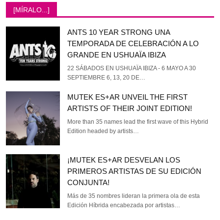
[MÍRALO...]
ANTS 10 YEAR STRONG UNA
TEMPORADA DE CELEBRACIÓN A LO
GRANDE EN USHUAÏA IBIZA
22 SÁBADOS EN USHUAÏA IBIZA - 6 MAYO A 30
SEPTIEMBRE 6, 13, 20 DE…
MUTEK ES+AR UNVEIL THE FIRST
ARTISTS OF THEIR JOINT EDITION!
More than 35 names lead the first wave of this Hybrid
Edition headed by artists…
¡MUTEK ES+AR DESVELAN LOS
PRIMEROS ARTISTAS DE SU EDICIÓN
CONJUNTA!
Más de 35 nombres lideran la primera ola de esta
Edición Híbrida encabezada por artistas…