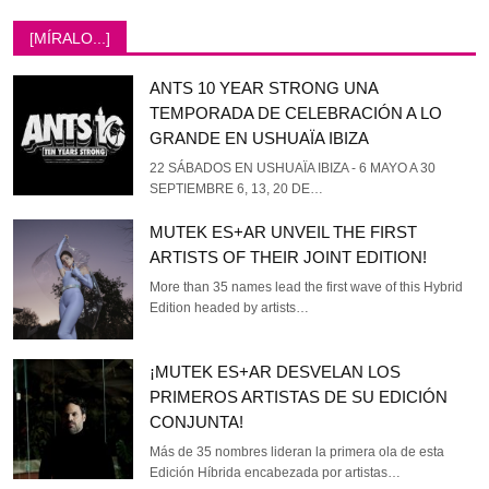
[MÍRALO...]
ANTS 10 YEAR STRONG UNA
TEMPORADA DE CELEBRACIÓN A LO
GRANDE EN USHUAÏA IBIZA
22 SÁBADOS EN USHUAÏA IBIZA - 6 MAYO A 30
SEPTIEMBRE 6, 13, 20 DE…
MUTEK ES+AR UNVEIL THE FIRST
ARTISTS OF THEIR JOINT EDITION!
More than 35 names lead the first wave of this Hybrid
Edition headed by artists…
¡MUTEK ES+AR DESVELAN LOS
PRIMEROS ARTISTAS DE SU EDICIÓN
CONJUNTA!
Más de 35 nombres lideran la primera ola de esta
Edición Híbrida encabezada por artistas…