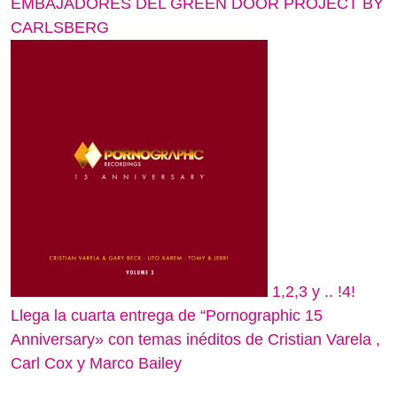
EMBAJADORES DEL GREEN DOOR PROJECT BY
CARLSBERG
1,2,3 y .. !4!
Llega la cuarta entrega de “Pornographic 15
Anniversary» con temas inéditos de Cristian Varela ,
Carl Cox y Marco Bailey