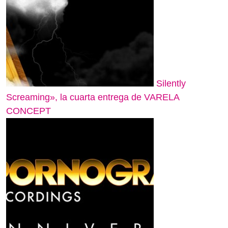
Silently
Screaming», la cuarta entrega de VARELA
CONCEPT