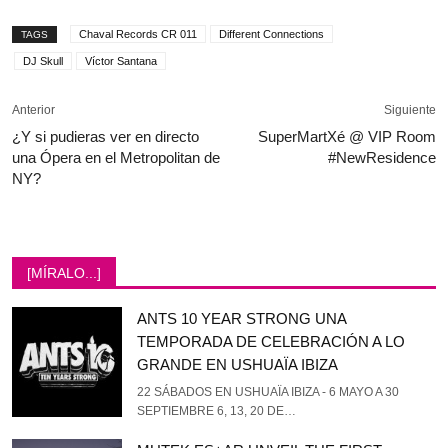
Chaval Records CR 011
Different Connections
TAGS
DJ Skull
Víctor Santana
Anterior
Siguiente
¿Y si pudieras ver en directo
SuperMartXé @ VIP Room
una Ópera en el Metropolitan de
#NewResidence
NY?
[MÍRALO...]
ANTS 10 YEAR STRONG UNA
TEMPORADA DE CELEBRACIÓN A LO
GRANDE EN USHUAÏA IBIZA
22 SÁBADOS EN USHUAÏA IBIZA - 6 MAYO A 30
SEPTIEMBRE 6, 13, 20 DE…