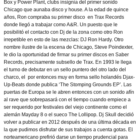
Box y Power Plant, clubs insignia del primer sonido
Chicago que aunaba disco y house. A la edad de quince
años, Ron compraba su primer disco en Trax Records
donde llegó a trabajar como A&R. Un puesto que le
posibilitó el contacto con Dj de la zona como otro Ron
irrepetible en esto de las mezclas: DJ Ron Hardy. Otro
nombre ilustre de la escena de Chicago, Steve Poindexter,
le dio la oportunidad de firmar su primer discos en Saber
Records, precisamente subsello de Trax. En 1993 le llega
el turno de debutar en un sello puntero del otro lado del
charco, el por entonces muy en forma sello holandés Djax-
Up-Beats donde publica ‘The Stomping Grounds EP’. Las
puertas de Europa se le abren entonces con un sonido afín
al rave que sobrepasará con el tiempo cuando empiece a
ser requerido por festivales del viejo continente como el
alemán Mayday 8 o el sueco The Lollipop. Dj Skull decidió
volver a publicar en 2012 después de una última década en
la que pudimos disfrutar de sus trabajos a cuenta gotas. El
norteamericano prefirió darse un tiempo prudencial para