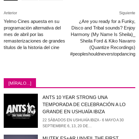
Anterior
Siguiente
Yelmo Cines apuesta en su
¿Are you ready for a Funky,
programación alternativa del
Disco and Tribal sounds? Enjoy
mes de abril por las
Harmony (My Name Is Sheila)_
remasterizaciones de grandes
Sheila Ford & Kiko Navarro
títulos de la historia del cine
(Quantize Recordings)
#peopleshouldneverstopdancing
[MÍRALO...]
ANTS 10 YEAR STRONG UNA
TEMPORADA DE CELEBRACIÓN A LO
GRANDE EN USHUAÏA IBIZA
22 SÁBADOS EN USHUAÏA IBIZA - 6 MAYO A 30
SEPTIEMBRE 6, 13, 20 DE…
MUTEK ES+AR UNVEIL THE FIRST