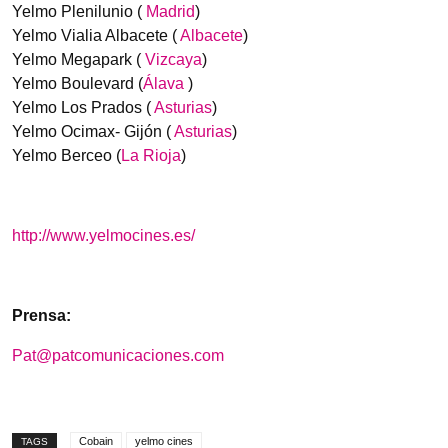
Yelmo Plenilunio (
Madrid
)
Yelmo Vialia Albacete (
Albacete
)
Yelmo Megapark (
Vizcaya
)
Yelmo Boulevard (
Álava
)
Yelmo Los Prados (
Asturias
)
Yelmo Ocimax- Gijón (
Asturias
)
Yelmo Berceo (
La Rioja
)
http://www.yelmocines.es/
Prensa:
Pat@patcomunicaciones.com
Cobain
yelmo cines
TAGS