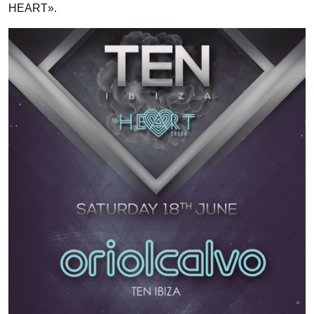
HEART».