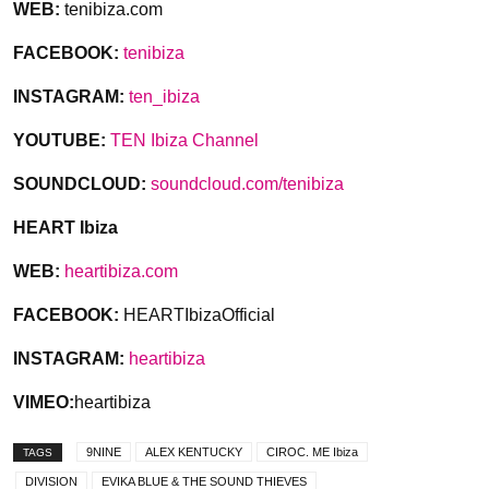
WEB:
tenibiza.com
FACEBOOK:
tenibiza
INSTAGRAM:
ten_ibiza
YOUTUBE:
TEN Ibiza Channel
SOUNDCLOUD:
soundcloud.com/tenibiza
HEART Ibiza
WEB:
heartibiza.com
FACEBOOK:
HEARTIbizaOfficial
INSTAGRAM:
heartibiza
VIMEO
:
heartibiza
9NINE
ALEX KENTUCKY
CIROC. ME Ibiza
TAGS
DIVISION
EVIKA BLUE & THE SOUND THIEVES