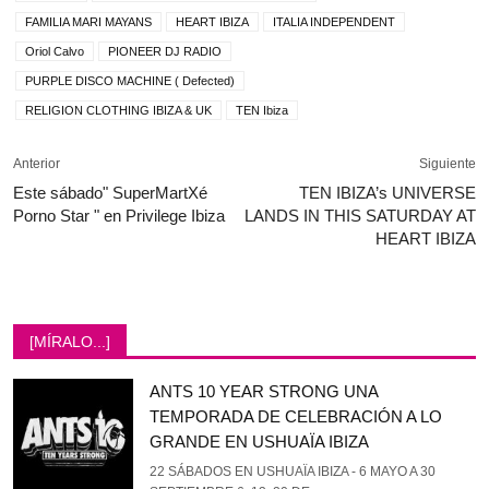
FAMILIA MARI MAYANS
HEART IBIZA
ITALIA INDEPENDENT
Oriol Calvo
PIONEER DJ RADIO
PURPLE DISCO MACHINE ( Defected)
RELIGION CLOTHING IBIZA & UK
TEN Ibiza
Anterior
Siguiente
Este sábado" SuperMartXé
TEN IBIZA’s UNIVERSE
Porno Star " en Privilege Ibiza
LANDS IN THIS SATURDAY AT
HEART IBIZA
[MÍRALO...]
ANTS 10 YEAR STRONG UNA
TEMPORADA DE CELEBRACIÓN A LO
GRANDE EN USHUAÏA IBIZA
22 SÁBADOS EN USHUAÏA IBIZA - 6 MAYO A 30