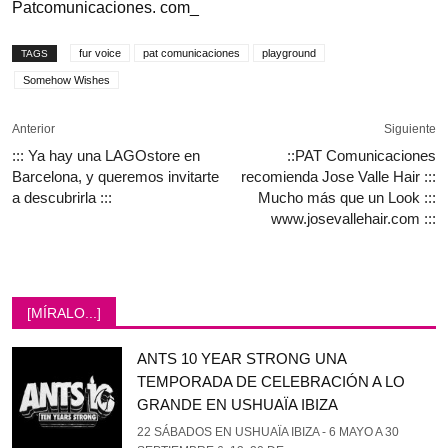
Patcomunicaciones. com_
fur voice
pat comunicaciones
playground
TAGS
Somehow Wishes
Anterior
Siguiente
::: Ya hay una LAGOstore en
::PAT Comunicaciones
Barcelona, y queremos invitarte
recomienda Jose Valle Hair :::
a descubrirla :::
Mucho más que un Look :::
www.josevallehair.com :::
[MÍRALO...]
ANTS 10 YEAR STRONG UNA
TEMPORADA DE CELEBRACIÓN A LO
GRANDE EN USHUAÏA IBIZA
22 SÁBADOS EN USHUAÏA IBIZA - 6 MAYO A 30