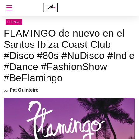
LÉENOS
FLAMINGO de nuevo en el
Santos Ibiza Coast Club
#Disco #80s #NuDisco #Indie
#Dance #FashionShow
#BeFlamingo
Pat Quinteiro
por