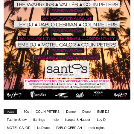
80s
COLIN PETERS
Dance
Disco
EME DJ
TAGS
FashionShow
flamingo
Indie
Kaspar & Hauser
Ley Dj
MOTEL CALOR
NuDisco
PABLO CEBRIÁN
rock nights