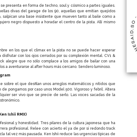
 se presenta en forma de techno, soul y cósmico a partes iguales.
ellas divas del garage de los 90, aquellas que emitían quejidos
a, salpican una base insistente que mueven tanto al baile como a
ujero negro dispuesto a horadar el centro de la pista. Allí mismo
mbre en los que el climax en la pista no se puede hacer esperar
a disfrutar con los ojos cerrados por su complexión mental. CV1 &
ck alegre que no sólo complace a los amigos de bailar con una
idos a aventurarse al after hours más cercano. Sendero luminoso.
ogram
 sobre el que desfilan unos arreglos matemáticos y nítidos que
ico de pongamos por caso unos Model 500. Vigoroso y febril. Altera
quier ser vivo que se precie de serlo. Las voces sacadas de la
stronómico.
Ken Ishii RMX)
ofesional y honestidad. Tres pilares de la cultura japonesa que ha
rera profesional. Relee con acierto el ya de por sí redondo track
la tal vez más pausada. Ken Ishii reduce las urgencias típicas de