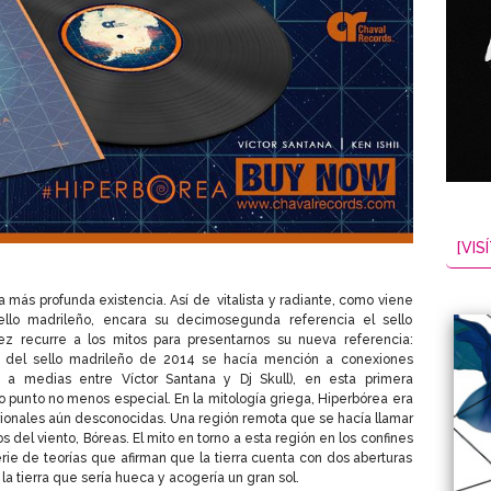
[VISÍ
 más profunda existencia. Así de vitalista y radiante, como viene
ello madrileño, encara su decimosegunda referencia el sello
z recurre a los mitos para presentarnos su nueva referencia:
ga del sello madrileño de 2014 se hacía mención a conexiones
lit a medias entre Víctor Santana y Dj Skull), en esta primera
 punto no menos especial. En la mitología griega, Hiperbórea era
trionales aún desconocidas. Una región remota que se hacía llamar
s del viento, Bóreas. El mito en torno a esta región en los confines
e de teorías que afirman que la tierra cuenta con dos aberturas
 la tierra que sería hueca y acogería un gran sol.