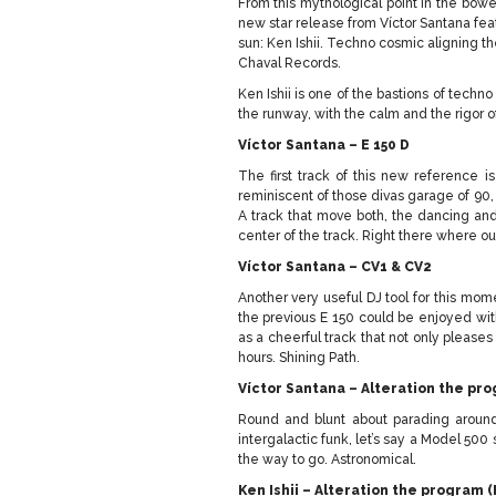
From this mythological point in the bowe
new star release from Víctor Santana fea
sun: Ken Ishii. Techno cosmic aligning the
Chaval Records.
Ken Ishii is one of the bastions of techno 
the runway, with the calm and the rigor of
Víctor Santana – E 150 D
The first track of this new reference i
reminiscent of those divas garage of 90,
A track that move both, the dancing and
center of the track. Right there where ou
Víctor Santana – CV1 & CV2
Another very useful DJ tool for this mom
the previous E 150 could be enjoyed wi
as a cheerful track that not only pleases
hours. Shining Path.
Víctor Santana – Alteration the pr
Round and blunt about parading around
intergalactic funk, let’s say a Model 50
the way to go. Astronomical.
Ken Ishii – Alteration the program (