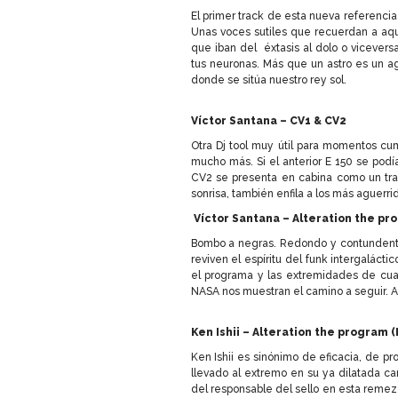
El primer track de esta nueva referencia
Unas voces sutiles que recuerdan a aqu
que iban del éxtasis al dolo o vicevers
tus neuronas. Más que un astro es un ag
donde se sitúa nuestro rey sol.
Víctor Santana – CV1 & CV2
Otra Dj tool muy útil para momentos cu
mucho más. Si el anterior E 150 se podí
CV2 se presenta en cabina como un tra
sonrisa, también enfila a los más aguerr
Víctor Santana – Alteration the pr
Bombo a negras. Redondo y contundente
reviven el espíritu del funk intergaláct
el programa y las extremidades de cual
NASA nos muestran el camino a seguir. A
Ken Ishii – Alteration the program (
Ken Ishii es sinónimo de eficacia, de pr
llevado al extremo en su ya dilatada car
del responsable del sello en esta remezc