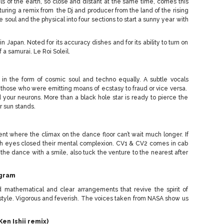
ls of the earth, so close and distant at the same time, comes this
turing a remix from the Dj and producer from the land of the rising
 soul and the physical into four sections to start a sunny year with
in Japan. Noted for its accuracy dishes and for its ability to turn on
 a samurai. Le Roi Soleil.
s in the form of cosmic soul and techno equally. A subtle vocals
 those who were emitting moans of ecstasy to fraud or vice versa.
 your neurons. More than a black hole star is ready to pierce the
r sun stands.
ent where the climax on the dance floor can’t wait much longer. If
th eyes closed their mental complexion. CV1 & CV2 comes in cab
 the dance with a smile, also tuck the venture to the nearest after
ogram
 mathematical and clear arrangements that revive the spirit of
0 style. Vigorous and feverish. The voices taken from NASA show us
Ken Ishii remix)