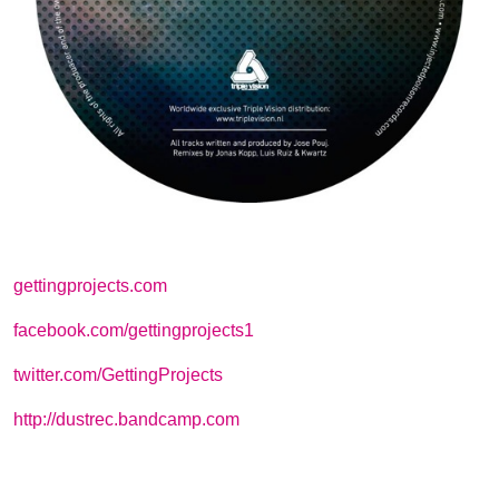
gettingprojects.com
facebook.com/gettingprojects1
twitter.com/GettingProjects
http://dustrec.bandcamp.com