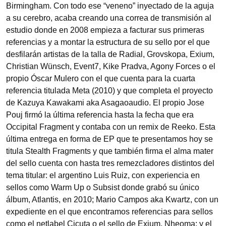
Birmingham. Con todo ese “veneno” inyectado de la aguja
a su cerebro, acaba creando una correa de transmisión al
estudio donde en 2008 empieza a facturar sus primeras
referencias y a montar la estructura de su sello por el que
desfilarán artistas de la talla de Radial, Grovskopa, Exium,
Christian Wünsch, Event7, Kike Pradva, Agony Forces o el
propio Óscar Mulero con el que cuenta para la cuarta
referencia titulada Meta (2010) y que completa el proyecto
de Kazuya Kawakami aka Asagaoaudio. El propio Jose
Pouj firmó la última referencia hasta la fecha que era
Occipital Fragment y contaba con un remix de Reeko. Esta
última entrega en forma de EP que te presentamos hoy se
titula Stealth Fragments y que también firma el alma mater
del sello cuenta con hasta tres remezcladores distintos del
tema titular: el argentino Luis Ruiz, con experiencia en
sellos como Warm Up o Subsist donde grabó su único
álbum, Atlantis, en 2010; Mario Campos aka Kwartz, con un
expediente en el que encontramos referencias para sellos
como el netlabel Cicuta o el sello de Exium, Nheoma; y el