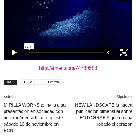
http://vimeo.com/74730588
L.E.V
L.E.V. Festival
TAGS
Anterior
Siguiente
MIRILLA WORKS te invita a su
NEW LANDSCAPE la nueva
presentación en sociedad con
publicación bimensual sobre
un expo/mercado pop-up este
FOTOGRAFÍA que nos ha
sábado 16 de noviembre en
robado el corazón
BCN