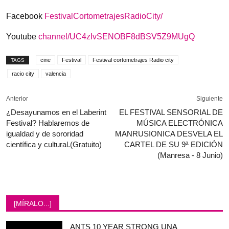
Facebook
FestivalCortometrajesRadioCity/
Youtube
channel/UC4zIvSENOBF8dBSV5Z9MUgQ
cine
Festival
Festival cortometrajes Radio city
TAGS
racio city
valencia
Anterior
Siguiente
¿Desayunamos en el Laberint
EL FESTIVAL SENSORIAL DE
Festival? Hablaremos de
MÚSICA ELECTRÓNICA
igualdad y de sororidad
MANRUSIONICA DESVELA EL
científica y cultural.(Gratuito)
CARTEL DE SU 9ª EDICIÓN
(Manresa - 8 Junio)
[MÍRALO...]
ANTS 10 YEAR STRONG UNA