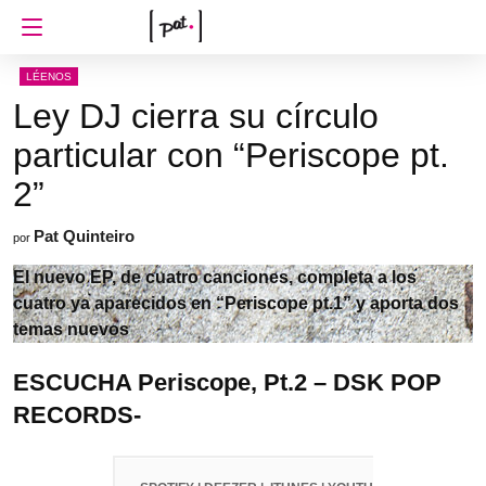
LÉENOS
Ley DJ cierra su círculo
particular con “Periscope pt.
2”
Pat Quinteiro
por
El nuevo EP, de cuatro canciones, completa a los
cuatro ya aparecidos en “Periscope pt.1” y aporta dos
temas nuevos
ESCUCHA
Periscope, Pt.2
– DSK POP
RECORDS-