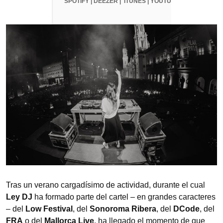
SPOTIFY
|
DEEZER
|
ITUNES
|
YOUTUBE
Tras un verano cargadísimo de actividad, durante el cual
Ley DJ
ha formado parte del cartel – en grandes caracteres
– del
Low Festival
, del
Sonoroma Ribera
, del
DCode
, del
FRA
o del
Mallorca Live
, ha llegado el momento de que