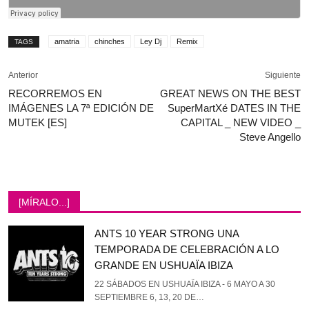
amatria
chinches
Ley Dj
Remix
TAGS
Anterior
Siguiente
RECORREMOS EN
GREAT NEWS ON THE BEST
IMÁGENES LA 7ª EDICIÓN DE
SuperMartXé DATES IN THE
MUTEK [ES]
CAPITAL _ NEW VIDEO _
Steve Angello
[MÍRALO...]
ANTS 10 YEAR STRONG UNA
TEMPORADA DE CELEBRACIÓN A LO
GRANDE EN USHUAÏA IBIZA
22 SÁBADOS EN USHUAÏA IBIZA - 6 MAYO A 30
SEPTIEMBRE 6, 13, 20 DE…