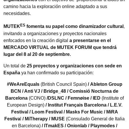
camino hacia la exploración online adaptado a sus
necesidades.
ES
MUTEK
fomenta su papel como dinamizador cultural
,
invitando a organizaciones y proyectos nacionales
enfocados en la creación digital
a presentarse en el
MERCADO VIRTUAL de MUTEK FORUM que tendrá
lugar del 8 al 20 de septiembre.
Un total de
25 proyectos y organizaciones con sede en
España
ya han confirmado su participación:
#WeAreEquals
(British Council Spain)
/
Ableton Group
BCN
/ Anti VJ / Bridge_48
/
Comissió Nocturna de
Barcelona
(CONO)
/DSLNC
/ Femnøise
/ IED
(Institute of
European Design)
/ Institut Français Barcelona
/
L.E.V.
Festival
/ Loom Festival
/ Masks For Music /
MiRA
Festiva
l
/
MiTherapy
/
MUSE
(Consulado General de Italia
en Barcelona)
/ ITmakES
/
Onionlab
/
Playmodes /