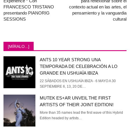
Experience * Con
para reflexionar sobre el
FRANCESCO TRISTANO
contexto actual en las artes, el
presentando PIANORIG
pensamiento y la vanguardia
SESSIONS
cultural
[MÍRALO...]
ANTS 10 YEAR STRONG UNA
TEMPORADA DE CELEBRACIÓN A LO
GRANDE EN USHUAÏA IBIZA
22 SÁBADOS EN USHUAÏA IBIZA - 6 MAYO A 30
SEPTIEMBRE 6, 13, 20 DE…
MUTEK ES+AR UNVEIL THE FIRST
ARTISTS OF THEIR JOINT EDITION!
More than 35 names lead the first wave of this Hybrid
Edition headed by artists…