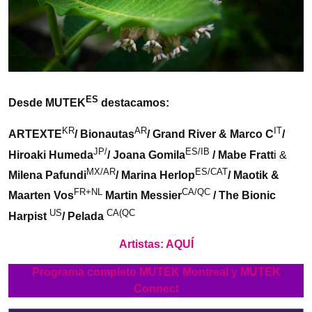
ES
Desde MUTEK
destacamos:
KR
AR
IT
ARTEXTE
/ Bionautas
/ Grand River & Marco C
/
JP/
ES/IB
Hiroaki Humeda
/ Joana Gomila
/ Mabe Fratt
i &
MX/AR
ES/CAT
Milena Pafundi
/ Marina Herlop
/ Maotik &
FR+NL
CA/QC
Maarten Vos
Martin Messier
/ The Bionic
US
CA(QC
Harpist
/ Pelada
Artistas: AQUÍ
Programa completo MUTEK Montreal y MUTEK
Connect