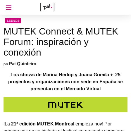
LÉENOS
MUTEK Connect & MUTEK
Forum: inspiración y
conexión
Pat Quinteiro
por
Los shows de
Marina Herlop y Joana Gomila
+
25
proyectos y organizaciones con sede en España se
presentan en el Mercado Virtual
!La
21ª edición MUTEK Montreal
empieza hoy! Por
primera vez en su historia el festival se presenta como una