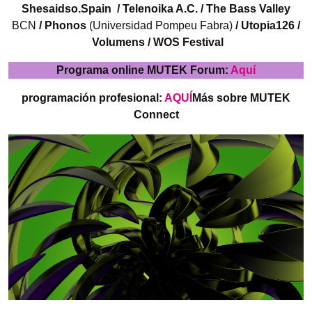
Shesaidso.Spain
/
Telenoika A.C.
/ The Bass Valley
BCN
/ Phonos
(Universidad Pompeu Fabra)
/
Utopia126
/
Volumens /
WOS Festival
Programa online MUTEK Forum:
Aquí
programación profesional:
AQUÍ
Más sobre MUTEK
Connect