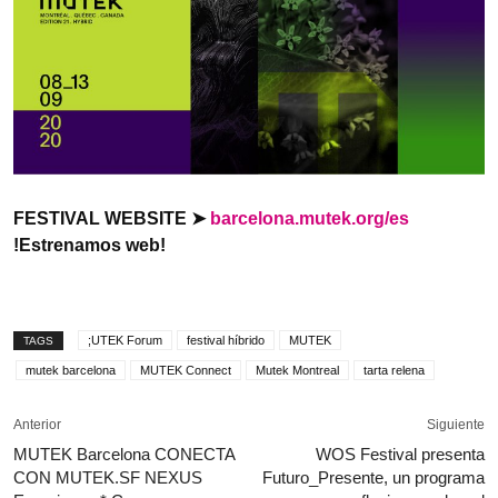
FESTIVAL WEBSITE ➤
barcelona.mutek.org/es
!Estrenamos web!
;UTEK Forum
festival híbrido
MUTEK
TAGS
mutek barcelona
MUTEK Connect
Mutek Montreal
tarta relena
Anterior
Siguiente
MUTEK Barcelona CONECTA
WOS Festival presenta
CON MUTEK.SF NEXUS
Futuro_Presente, un programa