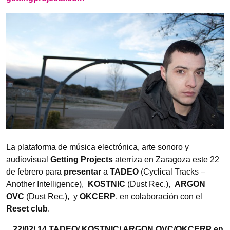
La plataforma de música electrónica, arte sonoro y
audiovisual
Getting Projects
aterriza en Zaragoza este 22
de febrero para
presentar
a
TADEO
(Cyclical Tracks –
Another Intelligence),
KOSTNIC
(Dust Rec.),
ARGON
OVC
(Dust Rec.), y
OKCERP
, en colaboración con el
Reset club
.
_ 22/02/ 14 TADEO/ KOSTNIC/ ARGON OVC/OKCERP en