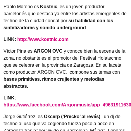
Pablo Moreno es
Kostnic
, es un joven productor
barcelonés que destaca ya entre los artistas emergentes de
techno de la ciudad condal por
su habilidad con los
sintetizadores y sonido underground.
LINK:
http://www.kostnic.com
Víctor Pina es
ARGON OVC
y conoce bien la escena de la
zona, no obstante es el promotor del Festival Holatechno,
que se celebra en la provincia de Zaragoza. En su faceta
como productor, ARGON OVC, compone sus temas con
bases primitivas, ritmos crujientes y melodías
abstractas.
LINK:
https://www.facebook.com/Argonmusic/app_4963191163
Jorge Gutiérrez es
Okcerp (‘Precko’ al revés)
, un dj de
techno al uso que va cogiendo fuerza poco a poco en
Zaragoza tras haber vivido en Barcelona, Málaga, Londres