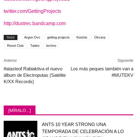
twitter.com/GettingProjects
http://dustrec.bandcamp.com
Argon Ovc
getting projects
Kostnic
Okcerp
TAGS
Reset Club
Tadeo
techno
Anterior
Siguiente
#atasteof Rabiaktiva el nuevo
Los más peques también van a
álbum de Electroputas (Satélite
#MUTEKV
K/XX Records)
[MÍRALO...]
ANTS 10 YEAR STRONG UNA
TEMPORADA DE CELEBRACIÓN A LO