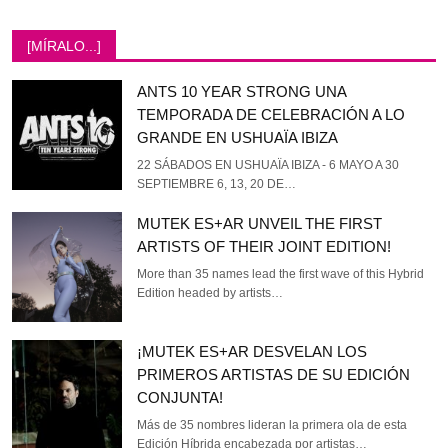
[MÍRALO...]
ANTS 10 YEAR STRONG UNA
TEMPORADA DE CELEBRACIÓN A LO
GRANDE EN USHUAÏA IBIZA
22 SÁBADOS EN USHUAÏA IBIZA - 6 MAYO A 30
SEPTIEMBRE 6, 13, 20 DE…
MUTEK ES+AR UNVEIL THE FIRST
ARTISTS OF THEIR JOINT EDITION!
More than 35 names lead the first wave of this Hybrid
Edition headed by artists…
¡MUTEK ES+AR DESVELAN LOS
PRIMEROS ARTISTAS DE SU EDICIÓN
CONJUNTA!
Más de 35 nombres lideran la primera ola de esta
Edición Híbrida encabezada por artistas…