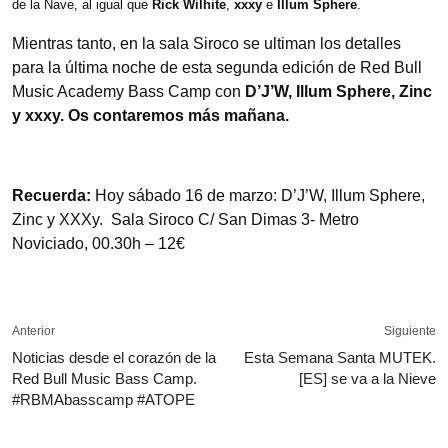
de la Nave, al igual que
Rick Wilhite
,
xxxy
e
Illum Sphere
.
Mientras tanto, en la sala Siroco se ultiman los detalles
para la última noche de esta segunda edición de Red Bull
Music Academy Bass Camp con
D’J’W, Illum Sphere, Zinc
y xxxy. Os contaremos más mañana.
Recuerda:
Hoy sábado 16 de marzo: D’J’W, Illum Sphere,
Zinc y XXXy. Sala Siroco C/ San Dimas 3- Metro
Noviciado, 00.30h – 12€
Anterior
Siguiente
Noticias desde el corazón de la
Esta Semana Santa MUTEK.
Red Bull Music Bass Camp.
[ES] se va a la Nieve
#RBMAbasscamp #ATOPE