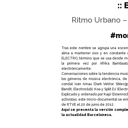
::
Ritmo Urbano – 
#mo
Tras este nombre se agrupa una escen
alma a mantener vivo y en constante 
ELECTRO, término que se usa desde med
la primera vez por Afrika Bambaat
electrónicamente.
Conversaciones sobre la tendencia music
los géneros de música electrónica, de 
condal: Iván Arnau (Dark Vektor, Sbles3
Bandit, Electroclub), Koa y Split DJ (Ele
Explicado y ordenado por Kapi (Downroc
activistas, este micro-documental se em
de RTVE el 20 de junio de 2012.
Aquí se presenta la versión comple
la actualidad Barcelonesa.