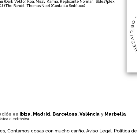
au (Dark Vektor
,
Koa
,
Missy Karma
,
Replicante Norman
,
Sbles3plex
,
DJ (The Bandit
,
Thomas Noel (Contacto Sintético)
ación en
Ibiza
,
Madrid
,
Barcelona
,
Valéncia
y
Marbella
úsica electrónica
es, Contamos cosas con mucho cariño.
Aviso Legal.
Política de