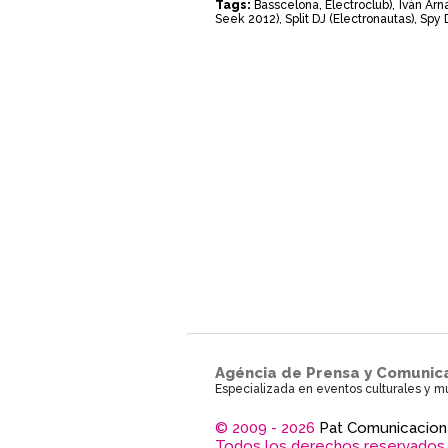
Tags:
Basscelona
,
Electroclub)
,
Iván Arn
Seek 2012)
,
Split DJ (Electronautas)
,
Spy 
Agéncia de Prensa y Comunic
Especializada en eventos culturales y m
© 2009 - 2026
Pat Comunicacion
Todos los derechos reservados.