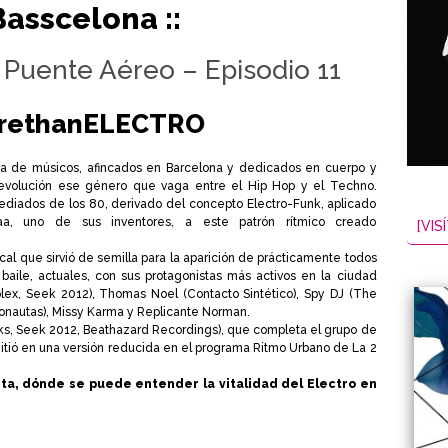
 Basscelona ::
Puente Aéreo – Episodio 11
rethanELECTRO
a de músicos, afincados en Barcelona y dedicados en cuerpo y
evolución ese género que vaga entre el Hip Hop y el Techno.
iados de los 80, derivado del concepto Electro-Funk, aplicado
aa, uno de sus inventores, a este patrón rítmico creado
[VISÍ
al que sirvió de semilla para la aparición de prácticamente todos
baile, actuales, con sus protagonistas más activos en la ciudad
plex, Seek 2012), Thomas Noel (Contacto Sintético), Spy DJ (The
ctronautas), Missy Karma y Replicante Norman.
ks, Seek 2012, Beathazard Recordings), que completa el grupo de
itió en una versión reducida en el programa Ritmo Urbano de La 2
ta, dónde se puede entender la vitalidad del Electro en