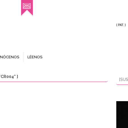
[ PAT. ]
NÓCENOS
LÉENOS
CR004" ]
[SUS