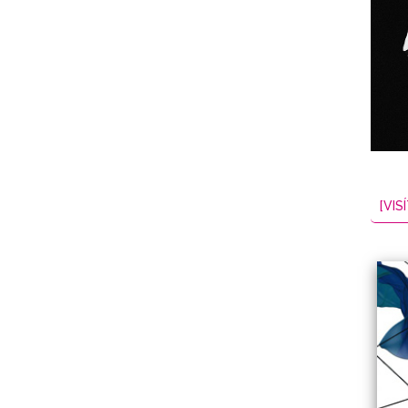
NES
EL
2026-08-06
[VISÍ