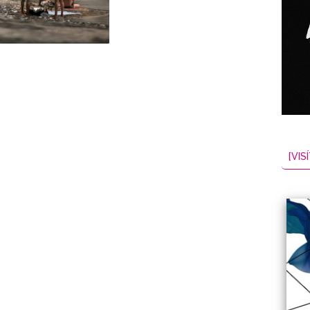
NES
EL
2026-08-06
[VISÍ