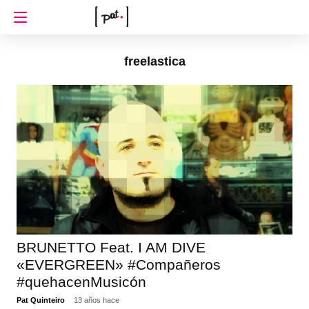
freelastica
BRUNETTO Feat. I AM DIVE
«EVERGREEN» #Compañeros
#quehacenMusicón
Pat Quinteiro
13 años hace