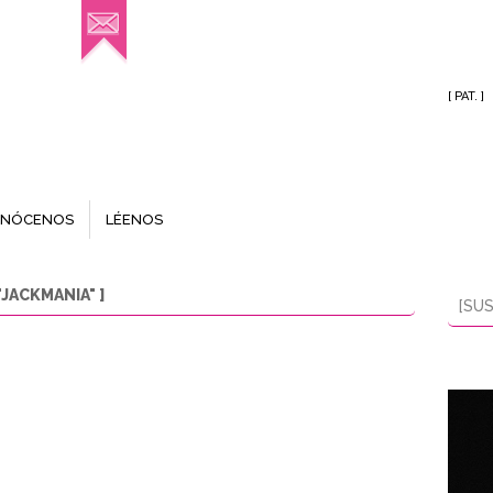
[ PAT. ]
NÓCENOS
LÉENOS
JACKMANIA" ]
[SUS