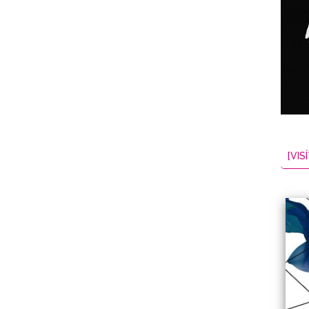
NES
EL
2026-08-07
[VISÍ