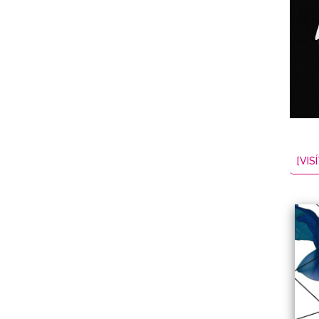
NES
EL
2026-08-06
[VISÍ