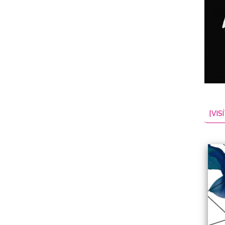
NES
EL
2026-08-07
[VISÍ