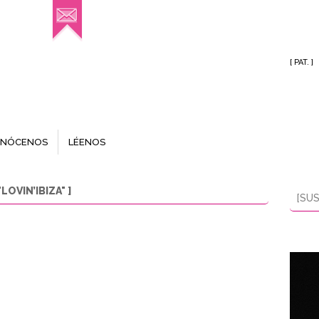
[ PAT. ]
NÓCENOS
LÉENOS
OVIN’IBIZA" ]
[SUS