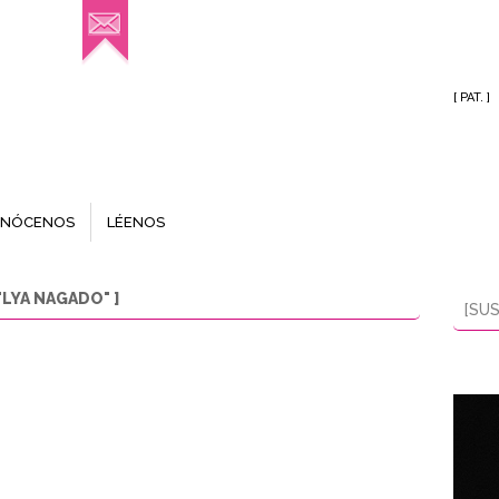
[ PAT. ]
NÓCENOS
LÉENOS
LYA NAGADO" ]
[SUS