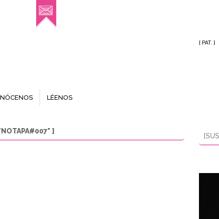
[ PAT. ]
NÓCENOS
LÉENOS
"NOTAPA#007" ]
[SUS