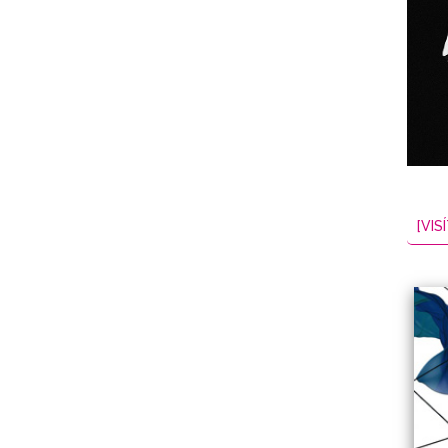
NES
EL
2026-08-07
[VISÍ