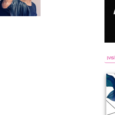
NES
EL
2026-08-07
[VISÍ