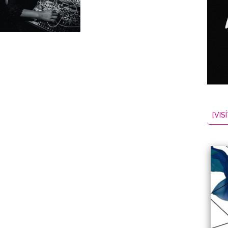
NES
EL
2026-08-06
[VISÍ