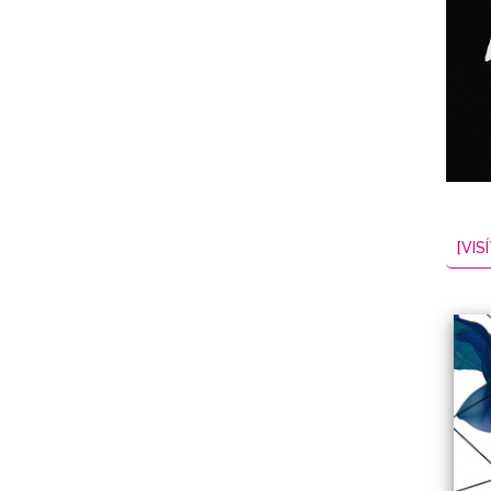
NES
EL
2026-08-07
[VISÍ