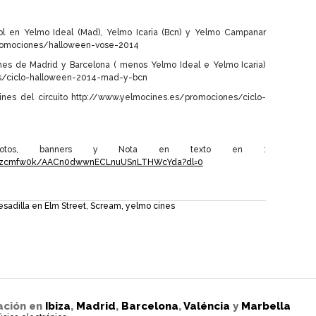
ñol en Yelmo Ideal (Mad), Yelmo Icaria (Bcn) y Yelmo Campanar
promociones/halloween-vose-2014
ines de Madrid y Barcelona ( menos Yelmo Ideal e Yelmo Icaria)
s/ciclo-halloween-2014-mad-y-bcn
ines del circuito http://www.yelmocines.es/promociones/ciclo-
os, banners y Nota en texto en :
lafzcmfw0k/AACn0dwwnECLnuUSnLTHWcYda?dl=0
esadilla en Elm Street
,
Scream
,
yelmo cines
ación en
Ibiza
,
Madrid
,
Barcelona
,
Valéncia
y
Marbella