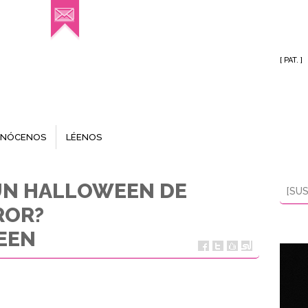
[ PAT. ]
NÓCENOS
LÉENOS
 UN HALLOWEEN DE
[SUS
ROR?
EEN