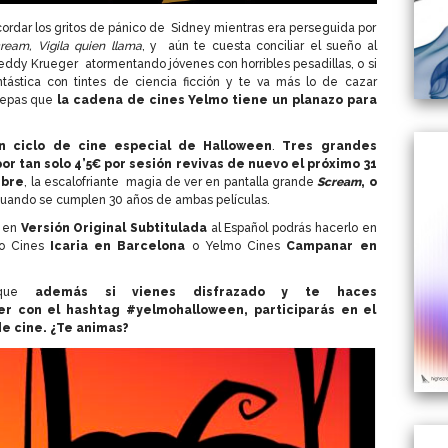
ecordar los gritos de pánico de Sidney mientras era perseguida por
ream, Vigila quien llama
, y aún te cuesta conciliar el sueño al
reddy Krueger atormentando jóvenes con horribles pesadillas, o si
ástica con tintes de ciencia ficción y te va más lo de cazar
sepas que
la cadena de cines Yelmo tiene un planazo para
 ciclo de cine especial de Halloween
.
Tres grandes
r tan solo 4’5€ por sesión revivas de nuevo el próximo 31
mbre
, la escalofriante magia de ver en pantalla grande
Scream
, o
uando se cumplen 30 años de ambas películas.
s en
Versión Original Subtitulada
al Español podrás hacerlo en
o Cines
Icaria en Barcelona
o Yelmo Cines
Campanar en
orque
además si vienes disfrazado y te haces
ter con el hashtag #yelmohalloween, participarás en el
e cine. ¿Te animas?