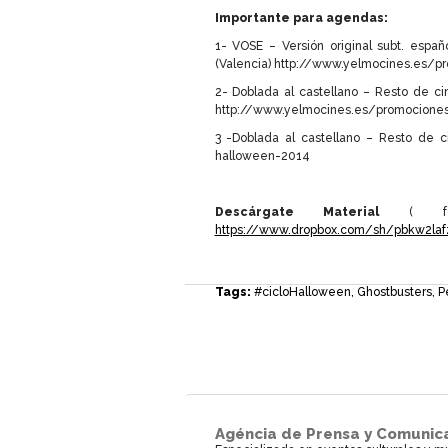
Importante para agendas:
1- VOSE – Versión original subt. espa
(Valencia) http://www.yelmocines.es/
2- Doblada al castellano – Resto de c
http://www.yelmocines.es/promocione
3 -Doblada al castellano – Resto de c
halloween-2014
Descárgate Material
( fot
https://www.dropbox.com/sh/pbkw2
Tags:
#cicloHalloween
,
Ghostbusters
,
P
Agéncia de Prensa y Comunic