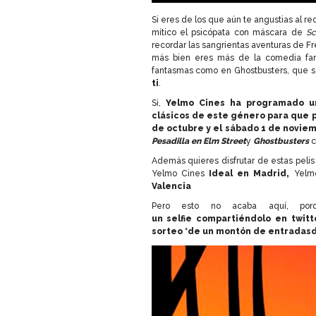
Si eres de los que aún te angustias al r
mítico el psicópata con máscara de
Sc
recordar las sangrientas aventuras de F
más bien eres más de la comedia fant
fantasmas como en Ghostbusters, que 
ti
.
Si,
Yelmo Cines ha programado un
clásicos de este género para que po
de octubre y el sábado 1 de novie
Pesadilla en Elm Street
y
Ghostbusters
c
Además quieres disfrutar de estas peli
Yelmo Cines
Ideal en Madrid,
Yelm
Valencia
Pero esto no acaba aquí, p
un selfie compartiéndolo en twit
sorteo *de un montón de entradasd