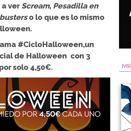
 a ver
Scream
,
Pesadilla en
busters
o lo que es lo mismo
lloween.
rama #CicloHalloween,un
ecial de Halloween con 3
or solo 4,50€.
[VISÍ