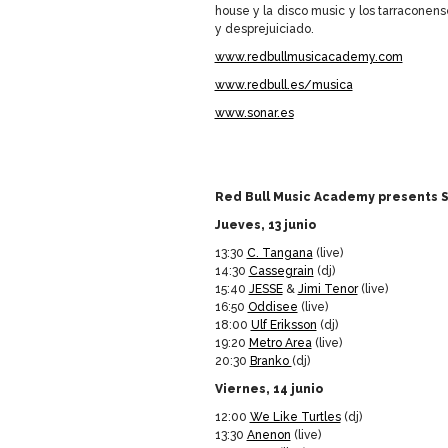
house y la disco music y los tarraconen
y desprejuiciado.
www.redbullmusicacademy.com
www.redbull.es/musica
www.sonar.es
Red Bull Music Academy presents
Jueves, 13 junio
13:30
C. Tangana
(live)
14:30
Cassegrain
(dj)
15:40
JESSE
&
Jimi Tenor
(live)
16:50
Oddisee
(live)
18:00
Ulf Eriksson
(dj)
19:20
Metro Area
(live)
20:30
Branko
(dj)
Viernes, 14 junio
12:00
We Like Turtles
(dj)
13:30
Anenon
(live)