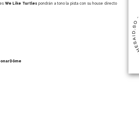
ses
We Like Turtles
pondrán a tono la pista con su house directo
 SonarDôme