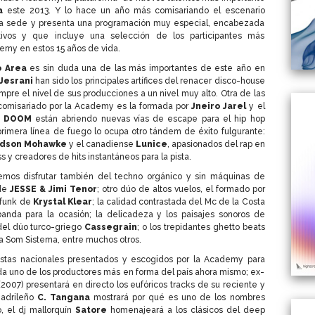
a
este 2013. Y lo hace un año más comisariando el escenario
a sede y presenta una programación muy especial, encabezada
tivos y que incluye una selección de los participantes más
emy en estos 15 años de vida.
o
Area
es sin duda una de las más importantes de este año en
Jesrani
han sido los principales artífices del renacer disco-house
pre el nivel de sus producciones a un nivel muy alto. Otra de las
 comisariado por la Academy es la formada por
Jneiro Jarel
y el
J DOOM
están abriendo nuevas vías de escape para el hip hop
primera línea de fuego lo ocupa otro tándem de éxito fulgurante:
dson
Mohawke
y el canadiense
Lunice
, apasionados del rap en
s y creadores de hits instantáneos para la pista.
mos disfrutar también del techno orgánico y sin máquinas de
 de
JESSE & Jimi Tenor
; otro dúo de altos vuelos, el formado por
e funk de
Krystal
Klear
; la calidad contrastada del Mc de la Costa
nda para la ocasión; la delicadeza y los paisajes sonoros de
del dúo turco-griego
Cassegrain
; o los trepidantes ghetto beats
a Som Sistema, entre muchos otros.
tistas nacionales presentados y escogidos por la Academy para
a uno de los productores más en forma del país ahora mismo; ex-
2007) presentará en directo los eufóricos tracks de su reciente y
madrileño
C. Tangana
mostrará por qué es uno de los nombres
, el dj mallorquín
Satore
homenajeará a los clásicos del deep