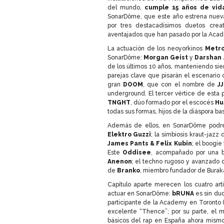
del mundo,
cumple 15 años de vid
SonarDôme, que este año estrena nuev
por tres destacadísimos duetos crea
aventajados que han pasado por la Acad
La actuación de los neoyorkinos
Metr
SonarDôme:
Morgan Geist
y
Darshan 
de los últimos 10 años, manteniendo siem
parejas clave que pisarán el escenario
gran
DOOM
, que con el nombre de
J
underground. El tercer vértice de esta 
TNGHT
, dúo formado por el escocés
Hu
todas sus formas, hijos de la diáspora bas
Además de ellos, en SonarDôme podre
Elektro
Guzzi
; la simbiosis kraut-jazz
James Pants & Felix Kubin
; el boogi
Este
Oddisee
, acompañado por una ba
Anenon
; el techno rugoso y avanzado 
de
Branko
, miembro fundador de Burak
Capítulo aparte merecen los cuatro ar
actuar en SonarDôme:
bRUNA
es sin dud
participante de la Academy en Toronto (
excelente “Thence”; por su parte, el 
básicos del rap en España ahora mismo