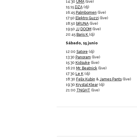
14:30
UMA
(live)
15:15
DZA
(dj)
16:45
Palmbomen
(live)
17:50
Elektro Guzzi
(live)
18:50
bRUNA
(live)
19:50
JJ
DOOM
(live)
20:45
Baris K
(dj)
Sábado, 15 junio
12:00
Satore
(dj)
13:30
Panoram
(live)
15:30
Kidsuke
(live)
16:20
Mr. Beatnick
(live)
17:30
Le K
(dj)
18:30
Felix Kubin
&
James Pants
(live)
19:30
Krystal Klear
(dj)
21:00
TNGHT
(live)