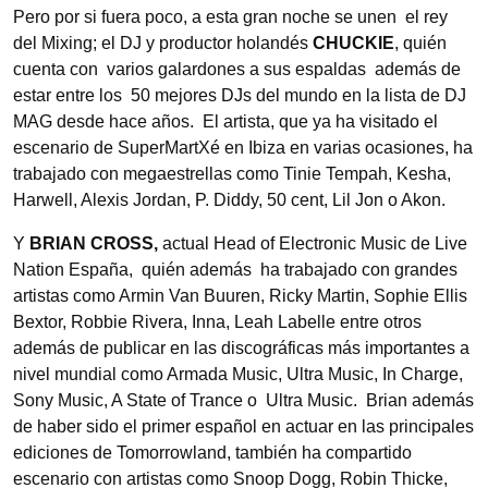
Pero por si fuera poco, a esta gran noche se unen el rey
del Mixing; el DJ y productor holandés
CHUCKIE
, quién
cuenta con varios galardones a sus espaldas además de
estar entre los 50 mejores DJs del mundo en la lista de DJ
MAG desde hace años. El artista, que ya ha visitado el
escenario de SuperMartXé en Ibiza en varias ocasiones, ha
trabajado con megaestrellas como Tinie Tempah, Kesha,
Harwell, Alexis Jordan, P. Diddy, 50 cent, Lil Jon o Akon.
Y
BRIAN CROSS,
actual Head of Electronic Music de Live
Nation España, quién además ha trabajado con grandes
artistas como Armin Van Buuren, Ricky Martin, Sophie Ellis
Bextor, Robbie Rivera, Inna, Leah Labelle entre otros
además de publicar en las discográficas más importantes a
nivel mundial como Armada Music, Ultra Music, In Charge,
Sony Music, A State of Trance o Ultra Music. Brian además
de haber sido el primer español en actuar en las principales
ediciones de Tomorrowland, también ha compartido
escenario con artistas como Snoop Dogg, Robin Thicke,