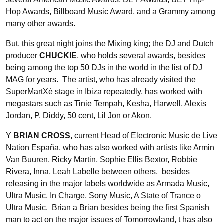
Hop Awards, Billboard Music Award, and a Grammy among
many other awards.
But, this great night joins the Mixing king; the DJ and Dutch
producer
CHUCKIE
, who holds several awards, besides
being among the top 50 DJs in the world in the list of DJ
MAG for years. The artist, who has already visited the
SuperMartXé stage in Ibiza repeatedly, has worked with
megastars such as Tinie Tempah, Kesha, Harwell, Alexis
Jordan, P. Diddy, 50 cent, Lil Jon or Akon.
Y
BRIAN CROSS,
current Head of Electronic Music de Live
Nation España, who has also worked with artists like Armin
Van Buuren, Ricky Martin, Sophie Ellis Bextor, Robbie
Rivera, Inna, Leah Labelle between others, besides
releasing in the major labels worldwide as Armada Music,
Ultra Music, In Charge, Sony Music, A State of Trance o
Ultra Music. Brian a Brian besides being the first Spanish
man to act on the major issues of Tomorrowland, t has also