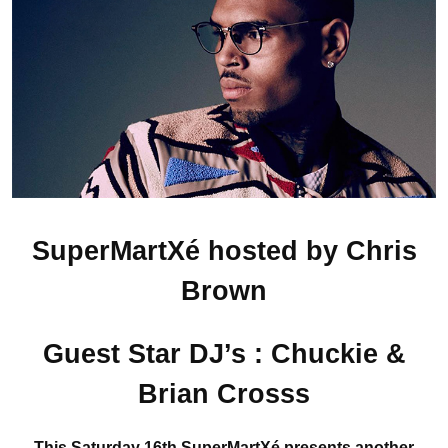
SuperMartXé hosted by Chris
Brown
Guest Star DJ’s : Chuckie &
Brian Crosss
This Saturday 16th SuperMartXé presents another