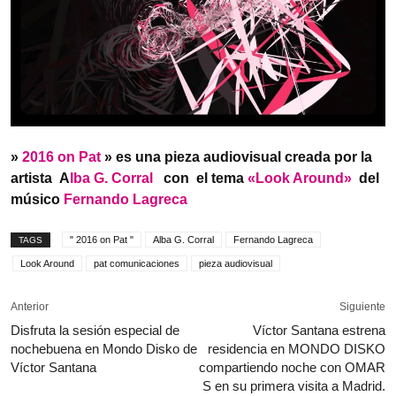
»
2016 on Pat
» es una pieza audiovisual creada por la
artista A
lba G. Corral
con el tema
«Look Around»
del
músico
Fernando Lagreca
" 2016 on Pat "
Alba G. Corral
Fernando Lagreca
TAGS
Look Around
pat comunicaciones
pieza audiovisual
Anterior
Siguiente
Disfruta la sesión especial de
Víctor Santana estrena
nochebuena en Mondo Disko de
residencia en MONDO DISKO
Víctor Santana
compartiendo noche con OMAR
S en su primera visita a Madrid.