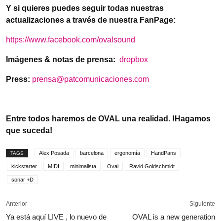
Y si quieres puedes seguir todas nuestras
actualizaciones a través de nuestra FanPage:
https://www.facebook.com/ovalsound
Imágenes & notas de prensa:
dropbox
Press:
prensa@patcomunicaciones.com
Entre todos haremos de OVAL una realidad. !Hagamos
que suceda!
Alex Posada
barcelona
ergonomía
HandPans
TAGS
kickstarter
MIDI
minimalista
Oval
Ravid Goldschmidt
sonar +D
Anterior
Siguiente
Ya está aquí LIVE , lo nuevo de
OVAL is a new generation