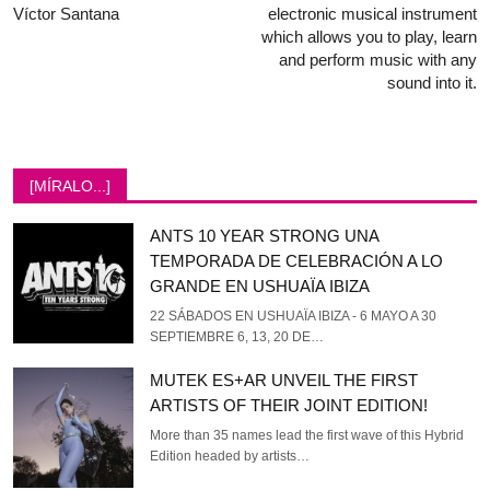
Víctor Santana
electronic musical instrument
which allows you to play, learn
and perform music with any
sound into it.
[MÍRALO...]
ANTS 10 YEAR STRONG UNA
TEMPORADA DE CELEBRACIÓN A LO
GRANDE EN USHUAÏA IBIZA
22 SÁBADOS EN USHUAÏA IBIZA - 6 MAYO A 30
SEPTIEMBRE 6, 13, 20 DE…
MUTEK ES+AR UNVEIL THE FIRST
ARTISTS OF THEIR JOINT EDITION!
More than 35 names lead the first wave of this Hybrid
Edition headed by artists…