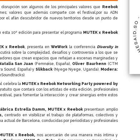
 disrupción son algunos de los principales valores que
Reebok
nes; valores que además comparte con el festival,por su ADN
por el afán descubridor de nuevos territorios desde un punto de
n esta 10ª edición para presentar el programa
MUTEK x Reebok
K x Reebok
, presenta en
WeWork
la conferencia
Diversity in
cutirá sobre la complejidad, desafíos y controversia a los que se
madores que crean espacios que reflejan a escenas marginadas y
Natalia San Juan
(Femnøise, España),
Oliver Baurhenn
(CTM
ra Sound, España) y
Slikback
(Nyege Nyege, Uganda).
Modera:
veSoundtracks).
al celebra la
MUTEK x Reebok Networking Party powered by
gratuito que contará con los artistas de esta edición, profesionales
estival, para fomentar la interacción y crear sinergias entre estos
Fábrica Estrella Damm, MUTEK x Reebok
presentaun amplio
s,
centrado en visibilizar el trabajo de plataformas, colectivos y
a actual de Barcelona, conducidas por periodistas y profesionales
 MUTEK x Reebok,
nos acercarán de una manera más íntima y