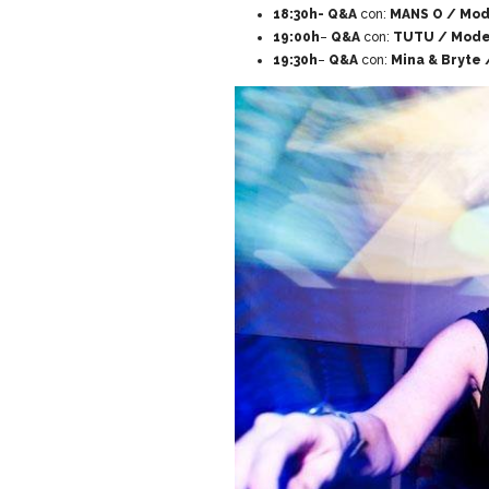
18:30h- Q&A
con:
MANS O / Mod
19:00h
–
Q&A
con:
TUTU / Mode
19:30h
–
Q&A
con:
Mina & Bryte 