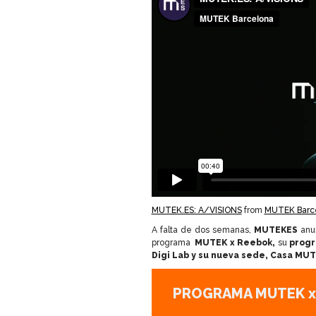
MUTEK.ES: A/VISIONS
from
MUTEK Barc
A falta de dos semanas,
MUTEK
ES
anu
programa
MUTEK x Reebok,
su
progr
Digi Lab y su nueva sede, Casa MU
PROGRAMA MUTEK x