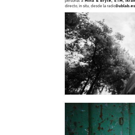
personal a
Mina & Bryte, ETM, Ikra
directo, in situ, desde la radio
Dublab.es