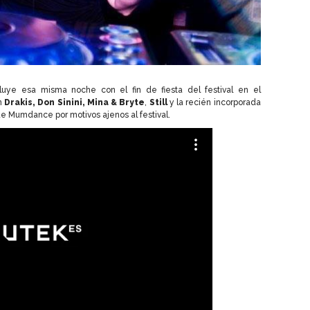
luye esa misma noche con el fin de fiesta del festival en el
n
Drakis, Don Sinini, Mina & Bryte
,
Still
y la recién incorporada
 de Mumdance por motivos ajenos al festival.