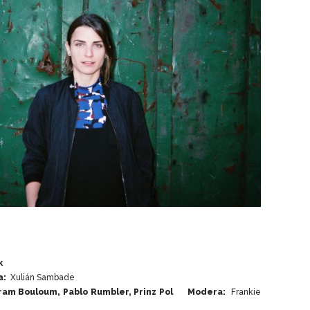
k
a:
Xulián Sambade
kram Bouloum, Pablo Rumbler, Prinz Pol Modera:
Frankie