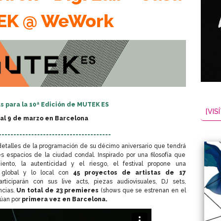
EK @ WeWork
s para la 10ª Edición de MUTEK
ES
[VISÍ
 al 9 de marzo en Barcelona
______________________________________
etalles de la programación de su décimo aniversario que tendrá
s espacios de la ciudad condal. Inspirado por una filosofía que
miento, la autenticidad y el riesgo, el festival propone una
 global y lo local con
45
proyectos de artistas de 17
ticiparán con sus live acts, piezas audiovisuales, DJ sets,
ncias.
Un total de
23 premieres
(shows que se estrenan en el
túan por
primera vez en Barcelona.