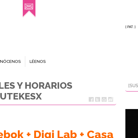
[ PAT. ]
NÓCENOS
LÉENOS
LES Y HORARIOS
[SUS
UTEKESX
ebok
+
Digi Lab
+
Casa