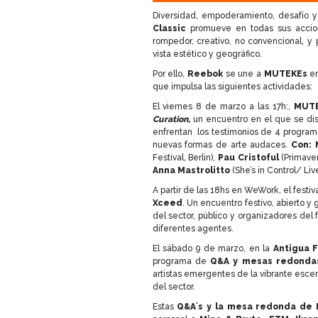
Diversidad, empoderamiento, desafío y
Classic
promueve en todas sus accio
rompedor, creativo, no convencional, y 
vista estético y geográfico.
Por ello,
Reebok
se une a
MUTEK
Es
e
que impulsa las siguientes actividades:
El viernes 8 de marzo a las 17h:,
MUTE
Curation,
un encuentro en el que se dis
enfrentan los testimonios de 4 progra
nuevas formas de arte audaces.
Con:
Festival, Berlin),
Pau Cristoful
(Primave
Anna Mastrolitto
(She’s in Control/ Li
A partir de las 18hs en WeWork, el festiv
Xceed
. Un encuentro festivo, abierto y 
del sector, público y organizadores del f
diferentes agentes.
El sábado 9 de marzo, en la
Antigua 
programa de
Q&A y mesas redonda
artistas emergentes de la vibrante escen
del sector.
Estas
Q&A´s y la mesa redonda de