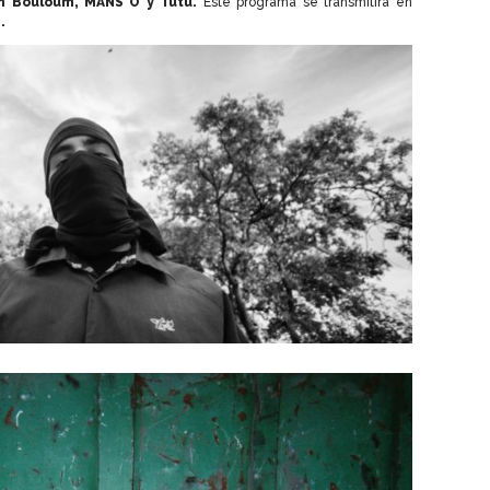
m Bouloum, MANS O y Tutu.
Este programa se transmitirá en
.