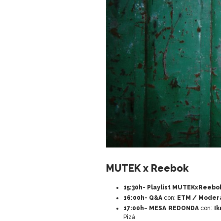
MUTEK x Reebok
15:30h- Playlist MUTEKxReebo
16:00h-
Q&A
con:
ETM / Moder
17:00h
–
MESA REDONDA
con:
I
Pizá