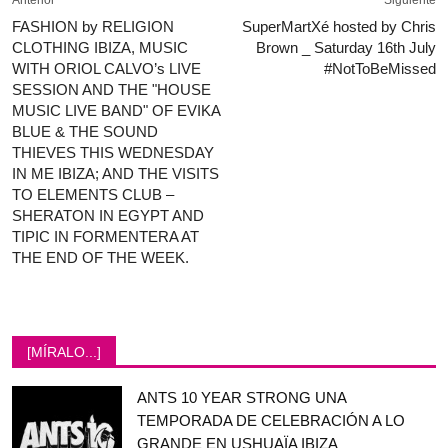
Anterior
Siguiente
FASHION by RELIGION
SuperMartXé hosted by Chris
CLOTHING IBIZA, MUSIC
Brown _ Saturday 16th July
WITH ORIOL CALVO’s LIVE
#NotToBeMissed
SESSION AND THE "HOUSE
MUSIC LIVE BAND" OF EVIKA
BLUE & THE SOUND
THIEVES THIS WEDNESDAY
IN ME IBIZA; AND THE VISITS
TO ELEMENTS CLUB –
SHERATON IN EGYPT AND
TIPIC IN FORMENTERA AT
THE END OF THE WEEK.
[MÍRALO...]
ANTS 10 YEAR STRONG UNA
TEMPORADA DE CELEBRACIÓN A LO
GRANDE EN USHUAÏA IBIZA